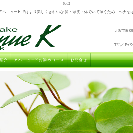
0052
アベニューＫではより美しくきれいな 髪・頭皮・体でいて頂くため、ヘナを
大阪市東成
TEL／ FAX:0
紹介
アベニューKお勧めコース
お問合せ