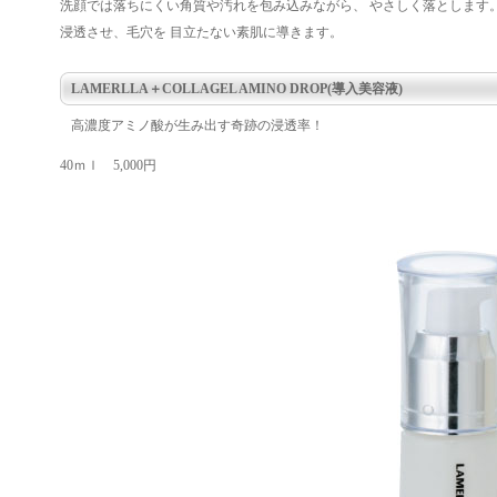
洗顔では落ちにくい角質や汚れを包み込みながら、 やさしく落とします
浸透させ、毛穴を 目立たない素肌に導きます。
LAMERLLA＋COLLAGEL AMINO DROP(導入美容液)
高濃度アミノ酸が生み出す奇跡の浸透率！
40ｍｌ 5,000円