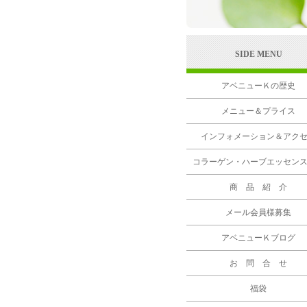
SIDE MENU
アベニューＫの歴史
メニュー＆プライス
インフォメーション＆アク
コラーゲン・ハーブエッセン
商 品 紹 介
メール会員様募集
アベニューＫブログ
お 問 合 せ
福袋