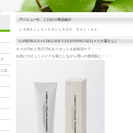
アベニューK こだわり商品紹介
ＬＡＭＥＬＬＡ＋ＣＯＬＬＡＧＥ Ｓｅｒｉｅｓ
LAMERLLA＋COLLAGE CLEANSING GEL(メイク落とし)
キメの汚れと毛穴汚れをリセット＆超保湿ケア・・・
お肌にやさしくメイクを落としながら潤いの透明肌に・・・
セス
スとは