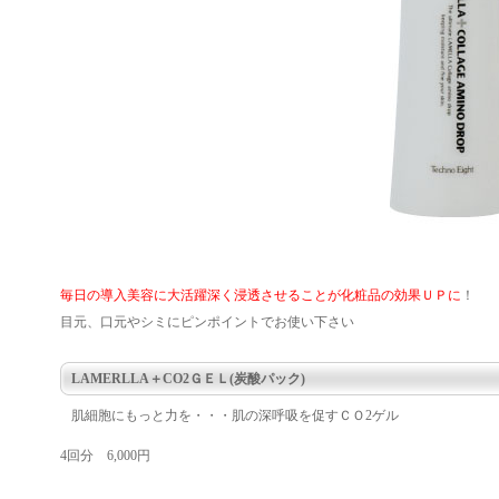
毎日の導入美容に大活躍深く浸透させることが化粧品の効果ＵＰに
！
目元、口元やシミにピンポイントでお使い下さい
LAMERLLA＋CO2ＧＥＬ(炭酸パック)
肌細胞にもっと力を・・・肌の深呼吸を促すＣＯ2ゲル
4回分 6,000円